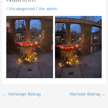
/
Uncategorized
/ Von
admin
No Caption
No Caption
←
Vorheriger Beitrag
Nächster Beitrag
→