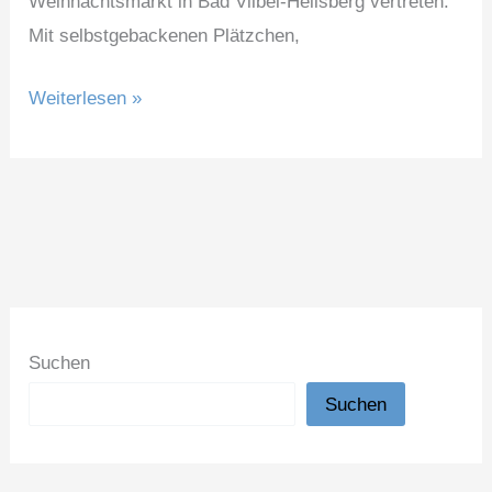
Weihnachtsmarkt in Bad Vilbel-Heilsberg vertreten.
Mit selbstgebackenen Plätzchen,
Omas
Weiterlesen »
auf
den
Weihnachtsmärkten
Suchen
Suchen